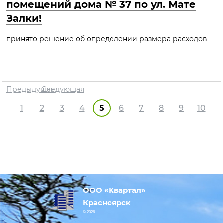
помещений дома № 37 по ул. Мате
Залки!
принято решение об определении размера расходов
Предыдущая
Следующая
1
2
3
4
5
6
7
8
9
10
ООО «Квартал»
Красноярск
© 2026