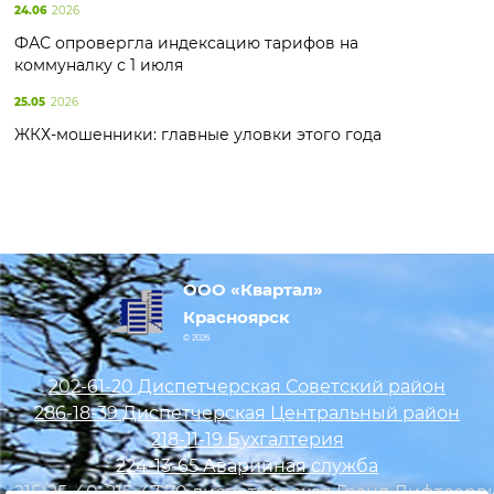
24.06
2026
ФАС опровергла индексацию тарифов на
коммуналку с 1 июля
25.05
2026
ЖКХ-мошенники: главные уловки этого года
ООО «Квартал»
Красноярск
© 2026
202-61-20 Диспетчерская Советский район
286-18-39 Диспетчерская Центральный район
218-11-19 Бухгалтерия
224-13-65 Аварийная служба
215-25-40, 215-47-70 диспетчерская Гранд Лифтсерв