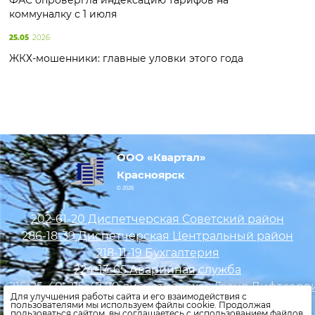
ФАС опровергла индексацию тарифов на
коммуналку с 1 июля
25.05
2026
ЖКХ-мошенники: главные уловки этого года
ООО «Квартал»
Красноярск
© 2026
202-61-20 Диспетчерская Советский район
286-18-39 Диспетчерская Центральный район
218-11-19 Бухгалтерия
224-13-65 Аварийная служба
215-25-40, 215-47-70 диспетчерская Гранд Лифтсерв
Для улучшения работы сайта и его взаимодействия с
89029500002 Охрана Мате Залки 29,33,41
пользователями мы используем файлы cookie. Продолжая
пользоваться сайтом, вы соглашаетесь с использованием файлов