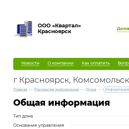
ООО «Квартал»
Дом
Красноярск
Новости
О компании
Как оплатить
Вопр
г Красноярск, Комсомольски
—
—
—
Главная
Раскрытие информации
Дома
Информация
Общая информация
Тип дома
Основание управления