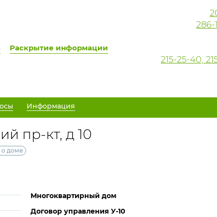
2
286-
а
Раскрытие информации
215-25-40, 
осы
Информация
й пр-кт, д 10
 о доме
Многоквартирный дом
Договор управления У-10