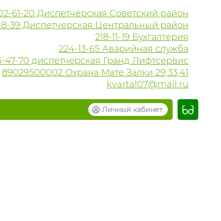
02-61-20 Диспетчерская Советский район
18-39 Диспетчерская Центральный район
218-11-19 Бухгалтерия
224-13-65 Аварийная служба
215-47-70 диспетчерская Гранд Лифтсервис
89029500002 Охрана Мате Залки 29,33,41
kvartal07@mail.ru
Личный кабинет