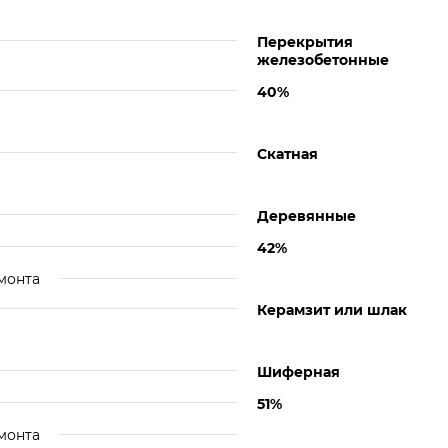
Перекрытия
железобетонные
40%
Скатная
Деревянные
42%
монта
Керамзит или шлак
Шиферная
51%
монта