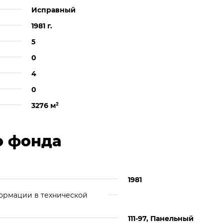
Исправный
1981 г.
5
0
4
0
3276 м
²
о фонда
1981
ормации в технической
111-97, Панельный