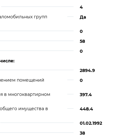
4
аломобильных групп
Да
0
58
0
числе:
2894.9
ючением помещений
0
я в многоквартирном
397.4
 общего имущества в
448.4
01.02.1992
38