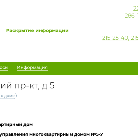
2
286-
а
Раскрытие информации
215-25-40, 
осы
Информация
й пр-кт, д 5
 о доме
артирный дом
 управления многоквартирным домом №5-У