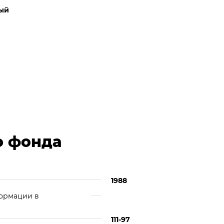
ый
о фонда
1988
формации в
111-97