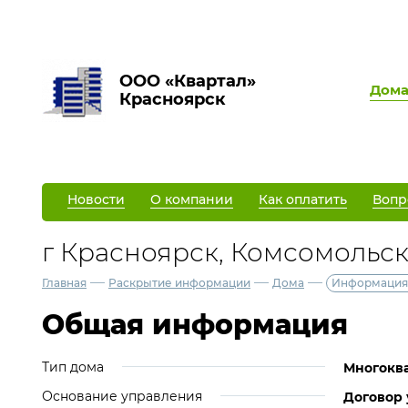
ООО «Квартал»
Дом
Красноярск
Новости
О компании
Как оплатить
Вопр
г Красноярск, Комсомольски
—
—
—
Главная
Раскрытие информации
Дома
Информация
Общая информация
Тип дома
Многокв
Основание управления
Договор