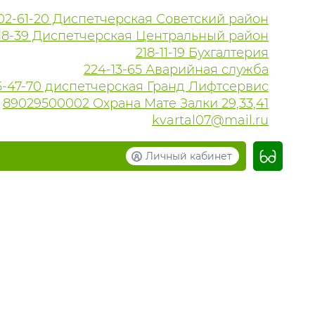
02-61-20 Диспетчерская Советский район
18-39 Диспетчерская Центральный район
218-11-19 Бухгалтерия
224-13-65 Аварийная служба
215-47-70 диспетчерская Гранд Лифтсервис
89029500002 Охрана Мате Залки 29,33,41
kvartal07@mail.ru
Личный кабинет