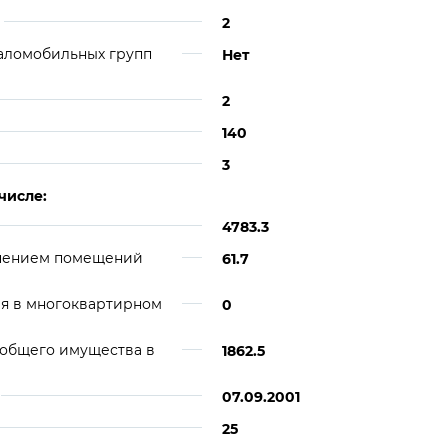
2
аломобильных групп
Нет
2
140
3
числе:
4783.3
ючением помещений
61.7
я в многоквартирном
0
 общего имущества в
1862.5
07.09.2001
25